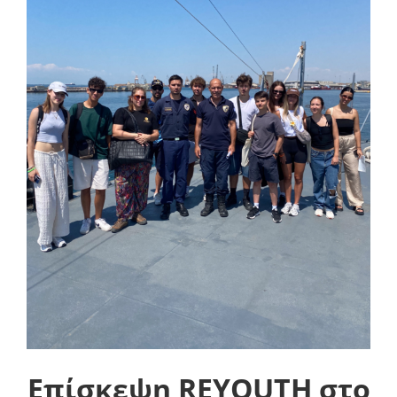
Επίσκεψη REYOUTH στο