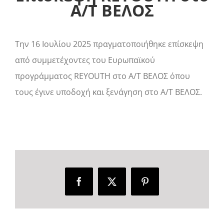
Α/Τ ΒΕΛΟΣ
Την 16 Ιουλίου 2025 πραγματοποιήθηκε επίσκεψη
από συμμετέχοντες του Ευρωπαϊκού
προγράμματος REYOUTH στο Α/Τ ΒΕΛΟΣ όπου
τους έγινε υποδοχή και ξενάγηση στο Α/Τ ΒΕΛΟΣ.
Facebook
X
Pinterest