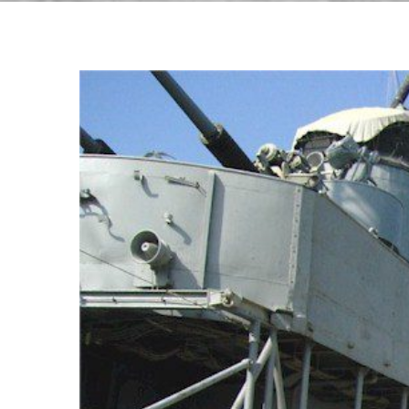
View
Larger
Image