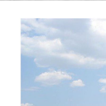
View
Larger
Image