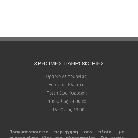
ΧΡΗΣΙΜΕΣ ΠΛΗΡΟΦΟΡΙΕΣ
Ωράριο Λειτουργίας:
Δευτέρα: Kλειστά
Τρίτη έως Κυριακή:
- 10:00 έως 14:00 και
- 16:00 έως 19:00
Πραγματοποιείτε περιήγηση στο πλοίο, με
αναρτημένες όλες τις πληροφορίες. Για τυχόν