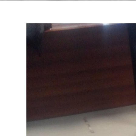
View
Larger
Image