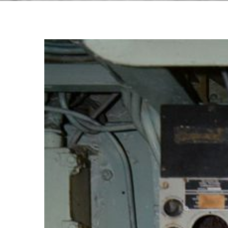
View
Larger
Image